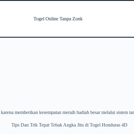
Togel Online Tanpa Zonk
 karena memberikan kesempatan meraih hadiah besar melalui sistem ta