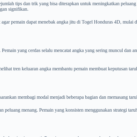
jumlah tips dan trik yang bisa diterapkan untuk meningkatkan peluang
an signifikan.
at agar pemain dapat menebak angka jitu di Togel Honduras 4D, mulai d
Pemain yang cerdas selalu mencatat angka yang sering muncul dan angk
 melihat tren keluaran angka membantu pemain membuat keputusan taru
 disarankan membagi modal menjadi beberapa bagian dan memasang taru
an peluang menang. Pemain yang konsisten menggunakan strategi taru