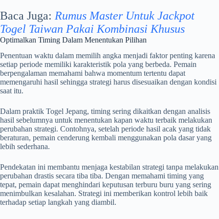
Baca Juga:
Rumus Master Untuk Jackpot
Togel Taiwan Pakai Kombinasi Khusus
Optimalkan Timing Dalam Menentukan Pilihan
Penentuan waktu dalam memilih angka menjadi faktor penting karena
setiap periode memiliki karakteristik pola yang berbeda. Pemain
berpengalaman memahami bahwa momentum tertentu dapat
memengaruhi hasil sehingga strategi harus disesuaikan dengan kondisi
saat itu.
Dalam praktik Togel Jepang, timing sering dikaitkan dengan analisis
hasil sebelumnya untuk menentukan kapan waktu terbaik melakukan
perubahan strategi. Contohnya, setelah periode hasil acak yang tidak
beraturan, pemain cenderung kembali menggunakan pola dasar yang
lebih sederhana.
Pendekatan ini membantu menjaga kestabilan strategi tanpa melakukan
perubahan drastis secara tiba tiba. Dengan memahami timing yang
tepat, pemain dapat menghindari keputusan terburu buru yang sering
menimbulkan kesalahan. Strategi ini memberikan kontrol lebih baik
terhadap setiap langkah yang diambil.