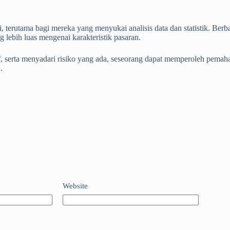
terutama bagi mereka yang menyukai analisis data dan statistik. Berbag
 lebih luas mengenai karakteristik pasaran.
f, serta menyadari risiko yang ada, seseorang dapat memperoleh pema
.
Website