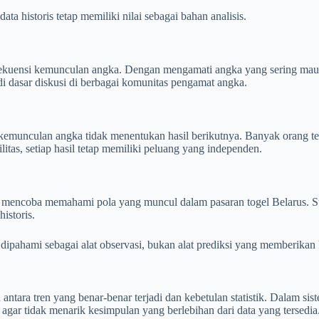
ta historis tetap memiliki nilai sebagai bahan analisis.
 frekuensi kemunculan angka. Dengan mengamati angka yang sering m
adi dasar diskusi di berbagai komunitas pengamat angka.
emunculan angka tidak menentukan hasil berikutnya. Banyak orang ter
tas, setiap hasil tetap memiliki peluang yang independen.
k mencoba memahami pola yang muncul dalam pasaran togel Belarus. Stra
istoris.
 dipahami sebagai alat observasi, bukan alat prediksi yang memberikan 
antara tren yang benar-benar terjadi dan kebetulan statistik. Dalam si
 agar tidak menarik kesimpulan yang berlebihan dari data yang tersedia