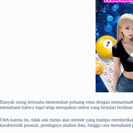
p
o
g
a
p
k
e
m
r
Banyak orang berusaha menemukan peluang emas dengan memanfaatkan da
memahami bahwa togel tetap merupakan sistem yang berjalan berdasar
Oleh karena itu, tidak ada rumus atau metode yang mampu memberikan 
karakteristik pasaran, pentingnya analisis data, hingga cara memahami