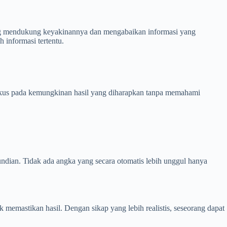
yang mendukung keyakinannya dan mengabaikan informasi yang
 informasi tertentu.
u fokus pada kemungkinan hasil yang diharapkan tanpa memahami
undian. Tidak ada angka yang secara otomatis lebih unggul hanya
emastikan hasil. Dengan sikap yang lebih realistis, seseorang dapat