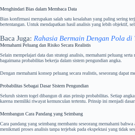
Menghindari Bias dalam Membaca Data
Bias konfirmasi merupakan salah satu kesalahan yang paling sering t
bertentangan. Untuk mendapatkan hasil analisis yang lebih objektif, se
Baca Juga:
Rahasia Bermain Dengan Pola di 
Memahami Peluang dan Risiko Secara Realistis
Selain mempelajari data dan strategi analisis, memahami peluang sert
bagaimana probabilitas bekerja dalam sistem pengundian angka.
Dengan memahami konsep peluang secara realistis, seseorang dapat meli
Probabilitas Sebagai Dasar Sistem Pengundian
Seluruh sistem togel dibangun di atas prinsip probabilitas. Setiap an
karena memiliki riwayat kemunculan tertentu. Prinsip ini menjadi dasar
Membangun Cara Pandang yang Seimbang
Cara pandang yang seimbang membantu seseorang memahami bahwa analis
menikmati proses analisis tanpa terjebak pada ekspektasi yang tidak ses