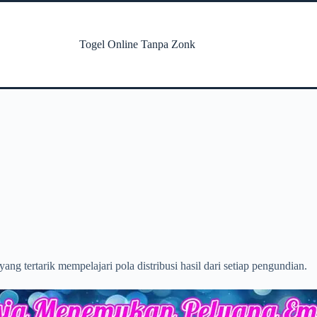
Togel Online Tanpa Zonk
g tertarik mempelajari pola distribusi hasil dari setiap pengundian.