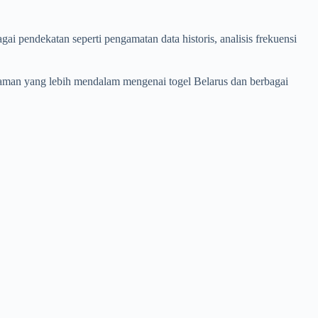
ai pendekatan seperti pengamatan data historis, analisis frekuensi
haman yang lebih mendalam mengenai togel Belarus dan berbagai