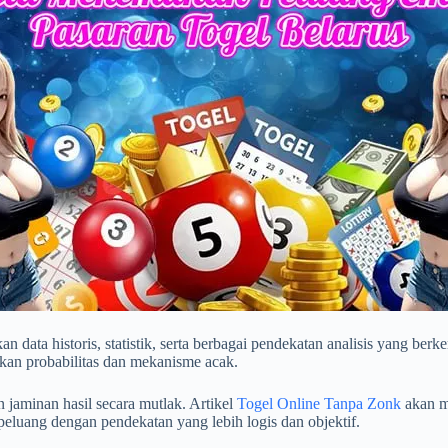
ta historis, statistik, serta berbagai pendekatan analisis yang ber
kan probabilitas dan mekanisme acak.
jaminan hasil secara mutlak. Artikel
Togel Online Tanpa Zonk
akan me
 peluang dengan pendekatan yang lebih logis dan objektif.