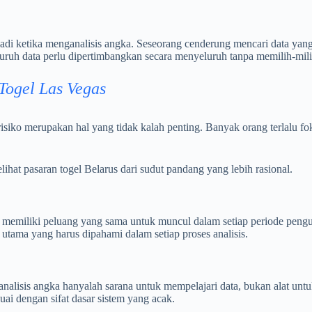
erjadi ketika menganalisis angka. Seseorang cenderung mencari data 
luruh data perlu dipertimbangkan secara menyeluruh tanpa memilih-milih
Togel Las Vegas
a risiko merupakan hal yang tidak kalah penting. Banyak orang terlal
hat pasaran togel Belarus dari sudut pandang yang lebih rasional.
gka memiliki peluang yang sama untuk muncul dalam setiap periode peng
 utama yang harus dipahami dalam setiap proses analisis.
is angka hanyalah sarana untuk mempelajari data, bukan alat untuk m
uai dengan sifat dasar sistem yang acak.