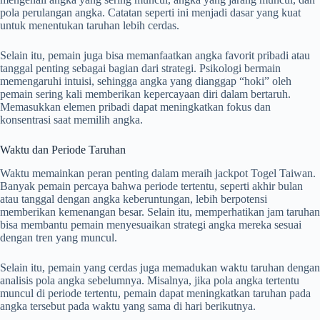
pola perulangan angka. Catatan seperti ini menjadi dasar yang kuat
untuk menentukan taruhan lebih cerdas.
Selain itu, pemain juga bisa memanfaatkan angka favorit pribadi atau
tanggal penting sebagai bagian dari strategi. Psikologi bermain
memengaruhi intuisi, sehingga angka yang dianggap “hoki” oleh
pemain sering kali memberikan kepercayaan diri dalam bertaruh.
Memasukkan elemen pribadi dapat meningkatkan fokus dan
konsentrasi saat memilih angka.
Waktu dan Periode Taruhan
Waktu memainkan peran penting dalam meraih jackpot Togel Taiwan.
Banyak pemain percaya bahwa periode tertentu, seperti akhir bulan
atau tanggal dengan angka keberuntungan, lebih berpotensi
memberikan kemenangan besar. Selain itu, memperhatikan jam taruhan
bisa membantu pemain menyesuaikan strategi angka mereka sesuai
dengan tren yang muncul.
Selain itu, pemain yang cerdas juga memadukan waktu taruhan dengan
analisis pola angka sebelumnya. Misalnya, jika pola angka tertentu
muncul di periode tertentu, pemain dapat meningkatkan taruhan pada
angka tersebut pada waktu yang sama di hari berikutnya.