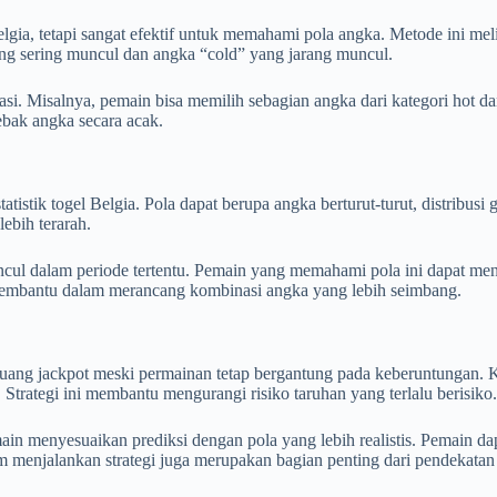
Belgia, tetapi sangat efektif untuk memahami pola angka. Metode ini me
ang sering muncul dan angka “cold” yang jarang muncul.
i. Misalnya, pemain bisa memilih sebagian angka dari kategori hot da
bak angka secara acak.
atistik togel Belgia. Pola dapat berupa angka berturut-turut, distribus
ebih terarah.
 muncul dalam periode tertentu. Pemain yang memahami pola ini dapat 
a membantu dalam merancang kombinasi angka yang lebih seimbang.
luang jackpot meski permainan tetap bergantung pada keberuntungan. 
trategi ini membantu mengurangi risiko taruhan yang terlalu berisiko.
pemain menyesuaikan prediksi dengan pola yang lebih realistis. Pemain
m menjalankan strategi juga merupakan bagian penting dari pendekatan s