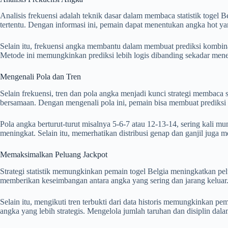
Analisis frekuensi adalah teknik dasar dalam membaca statistik togel 
tertentu. Dengan informasi ini, pemain dapat menentukan angka hot y
Selain itu, frekuensi angka membantu dalam membuat prediksi kombinas
Metode ini memungkinkan prediksi lebih logis dibanding sekadar mene
Mengenali Pola dan Tren
Selain frekuensi, tren dan pola angka menjadi kunci strategi membaca st
bersamaan. Dengan mengenali pola ini, pemain bisa membuat prediksi l
Pola angka berturut-turut misalnya 5-6-7 atau 12-13-14, sering kali
meningkat. Selain itu, memerhatikan distribusi genap dan ganjil jug
Memaksimalkan Peluang Jackpot
Strategi statistik memungkinkan pemain togel Belgia meningkatkan pe
memberikan keseimbangan antara angka yang sering dan jarang keluar. S
Selain itu, mengikuti tren terbukti dari data historis memungkinkan 
angka yang lebih strategis. Mengelola jumlah taruhan dan disiplin dala