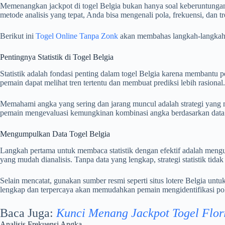
Memenangkan jackpot di togel Belgia bukan hanya soal keberuntunga
p
o
g
a
metode analisis yang tepat, Anda bisa mengenali pola, frekuensi, dan t
p
k
e
m
r
Berikut ini
Togel Online Tanpa Zonk
akan membahas langkah-langkah mem
Pentingnya Statistik di Togel Belgia
Statistik adalah fondasi penting dalam togel Belgia karena membantu 
pemain dapat melihat tren tertentu dan membuat prediksi lebih rasional.
Memahami angka yang sering dan jarang muncul adalah strategi yang
pemain mengevaluasi kemungkinan kombinasi angka berdasarkan data h
Mengumpulkan Data Togel Belgia
Langkah pertama untuk membaca statistik dengan efektif adalah meng
yang mudah dianalisis. Tanpa data yang lengkap, strategi statistik tidak
Selain mencatat, gunakan sumber resmi seperti situs lotere Belgia un
lengkap dan terpercaya akan memudahkan pemain mengidentifikasi pol
Baca Juga:
Kunci Menang Jackpot Togel Flor
Analisis Frekuensi Angka