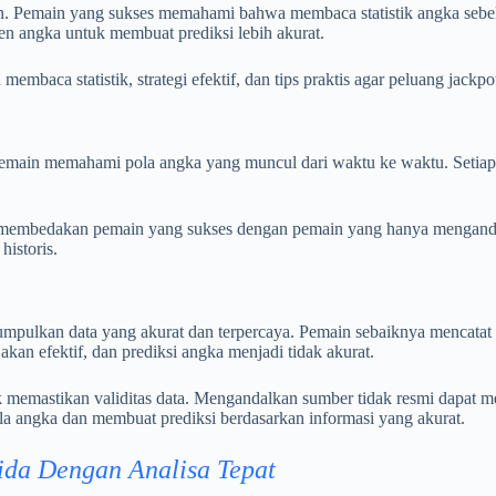
n. Pemain yang sukses memahami bahwa membaca statistik angka sebe
ren angka untuk membuat prediksi lebih akurat.
baca statistik, strategi efektif, dan tips praktis agar peluang jackp
pemain memahami pola angka yang muncul dari waktu ke waktu. Setiap a
 membedakan pemain yang sukses dengan pemain yang hanya mengandal
istoris.
umpulkan data yang akurat dan terpercaya. Pemain sebaiknya mencata
 akan efektif, dan prediksi angka menjadi tidak akurat.
tuk memastikan validitas data. Mengandalkan sumber tidak resmi dapat
a angka dan membuat prediksi berdasarkan informasi yang akurat.
ida Dengan Analisa Tepat