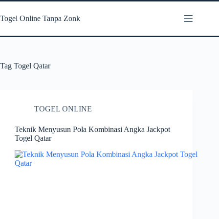
Skip
to
Togel Online Tanpa Zonk
content
Tag
Togel Qatar
TOGEL ONLINE
Teknik Menyusun Pola Kombinasi Angka Jackpot
Togel Qatar