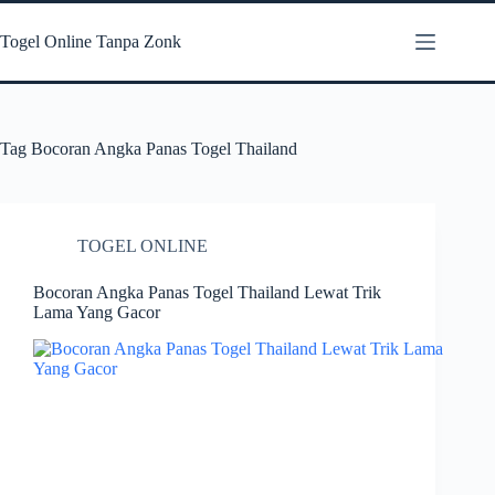
Skip
to
Togel Online Tanpa Zonk
content
Tag
Bocoran Angka Panas Togel Thailand
TOGEL ONLINE
Bocoran Angka Panas Togel Thailand Lewat Trik
Lama Yang Gacor